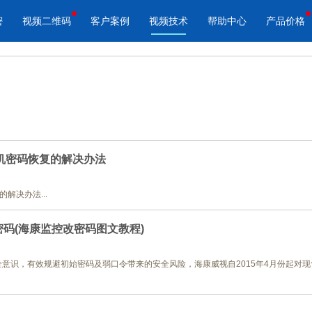
密
视频二维码
客户案例
视频技术
帮助中心
产品价格
酷播云 | 企业视频轻松上云
酷播云视频二维码
品宣传
教学网站
免费稳定无广告视频云服务
自动生成视频二维码
视频来展示产品新功能、新特
在线教育在线教学应用场景
帮助企业视频轻松上云
快速实现视频二维码宣传营销
像机密码恢复的解决办法
解决办法...
作汇报
体育培训
场景的工作汇报、年度总结、
体育运动、体育赛事教学培训
密码(海康监控改密码图文教程)
节目
意识，有效规避初始密码及弱口令带来的安全风险，海康威视自2015年4月份起对现售