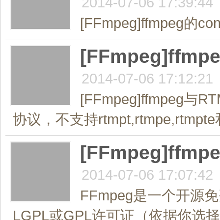
2014-07-06 17:39:44
[FFmpeg]ffmpeg的c
[FFmpeg]ff
2014-07-06 17:12:21
[FFmpeg]ffmpe
协议，不支持rtmpt,rtmpe,rtmpte
[FFmpeg]ff
2014-07-06 17:07:42
FFmpeg是一个开
LGPL或GPL许可证（依据你