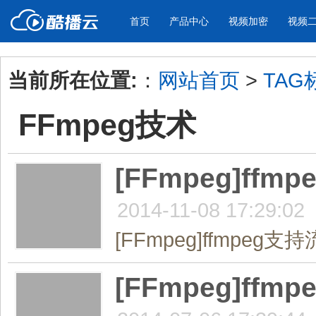
首页
产品中心
视频加密
视频
当前所在位置:
：
网站首页
>
TAG
产品与新功能
应用场景
FFmpeg技术
视频加密防下载防录屏
酷播云 | 
企业宣传
产品宣传
教学课程全终端视频加密
免费稳定无广
企业视频宣传，提升企业形象
通过视频来展示产
防下载/防盗录/防录屏/防篡改
帮助企业视频
色
[FFmpeg]ff
2014-11-08 17:29:02
个人网站
工作汇报
为个人网站、博客论坛，添加视频
工作场景的工作汇
[FFmpeg]ffmpeg支持
内容
年会节目
[FFmpeg]ffm