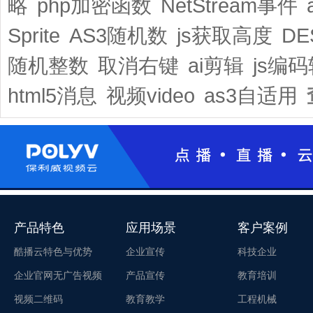
略
php加密函数
NetStream事件
Sprite
AS3随机数
js获取高度
D
随机整数
取消右键
ai剪辑
js编
html5消息
视频video
as3自适用
产品特色
应用场景
客户案例
酷播云特色与优势
企业宣传
科技企业
企业官网无广告视频
产品宣传
教育培训
视频二维码
教育教学
工程机械