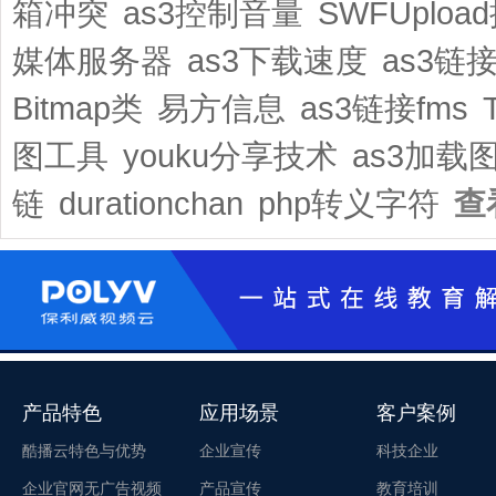
箱冲突
as3控制音量
SWFUploa
媒体服务器
as3下载速度
as3链
Bitmap类
易方信息
as3链接fms
图工具
youku分享技术
as3加载
链
durationchan
php转义字符
查
产品特色
应用场景
客户案例
酷播云特色与优势
企业宣传
科技企业
企业官网无广告视频
产品宣传
教育培训