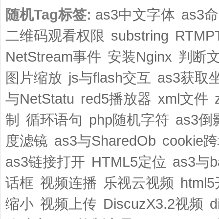
随机Tag标签:
as3中文字体
as3
二维码观看权限
substring
RTMP
NetStream事件
安装Nginx
判断
图片缩放
js与flash交互
as3获取
与NetStatu
red5播放器
xml文件
制
循环语句
php随机字符
as3倒
度滤镜
as3与SharedOb
cookie
as3链接打开
HTML5定位
as3与b
话框
视频连播
乐视云视频
html
缩小
视频上传
DiscuzX3.2视频
d