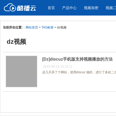
首页
产品中心
视频加密
视频
当前所在位置:
：
网站首页
>
TAG标签
> dz视频
产品与新功能
应用场景
dz视频
视频加密防下载防录屏
酷播云 | 
企业宣传
产品宣传
教学课程全终端视频加密
免费稳定无广
企业视频宣传，提升企业形象
通过视频来展示产
防下载/防盗录/防录屏/防篡改
帮助企业视频
色
[Dz]discuz手机版支持视频播放的方法
2015-06-26 10:15:11
这几天弄了个网站，使用discuz 做的，进行了多处二
个人网站
工作汇报
为个人网站、博客论坛，添加视频
工作场景的工作汇
内容
年会节目
共1页/1条