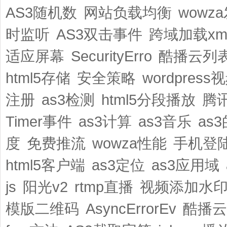
AS3随机数
网站负载均衡
wowz
时监听
AS3双击事件
跨域加载xm
适应屏幕
SecurityErro
酷播云列
html5存储
安全策略
wordpress
注册
as3检测
html5分段播放
腾
Timer事件
as3计算
as3音乐
as3
度
免费推流
wowza性能
手机登
html5客户端
as3定位
as3应用域
js
阳光v2
rtmp直播
视频添加水
模版二维码
AsyncErrorEv
酷播云