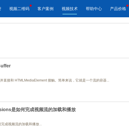
密
视频二维码
客户案例
视频技术
帮助中心
产品价格
酷播云 | 企业视频轻松上云
酷播云视频二维码
品宣传
教学网站
免费稳定无广告视频云服务
自动生成视频二维码
视频来展示产品新功能、新特
在线教育在线教学应用场景
帮助企业视频轻松上云
快速实现视频二维码宣传营销
ffer
e 创建，并直接和 HTMLMediaElement 接触。简单来说，它就是一个流的容器...
作汇报
体育培训
场景的工作汇报、年度总结、
体育运动、体育赛事教学培训
节目
Extensions是如何完成视频流的加载和播放
ns是如何完成视频流的加载和播放...