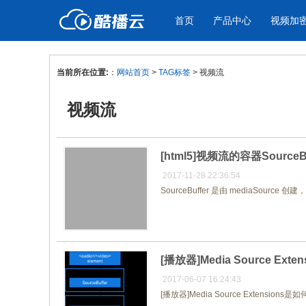
首页
产品中心
视频加
当前所在位置:
：
网站首页
>
TAG标签
> 视频流
产品与新功能
应用场景
视频流
视频加密防下载防录屏
企业宣传
产
教学课程全终端视频加密
企业视频宣传，提升企业形象
通过
防下载/防盗录/防录屏/防篡改
色
[html5]视频流的容器SourceBu
2017-11-28 22:36:54
SourceBuffer 是由 mediaSourc
个人网站
工
为个人网站、博客论坛，添加视频
工作
内容
年会
[播放器]Media Source 
2017-06-07 16:24:43
[播放器]Media Source Extensio