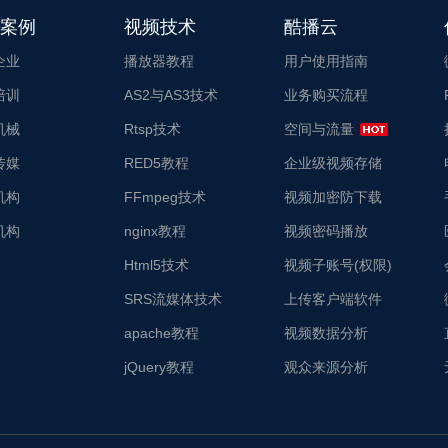
案例
视频技术
酷播云
企业
播放器教程
用户使用指南
培训
AS2与AS3技术
业务购买流程
机械
Rtsp技术
空间与流量
传媒
RED5教程
企业级视频存储
机构
FFmpeg技术
视频加密防下载
机构
nginx教程
视频密码播放
Html5技术
视频子账号(权限)
SRS流媒体技术
上传客户端软件
apache教程
视频数据分析
jQuery教程
观众来源分析