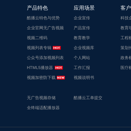
产品特色
应用场景
客户
酷播云特色与优势
企业宣传
科技
企业官网无广告视频
产品宣传
教育
视频二维码
教育教学
工程
视频列表专辑
企业视频库
策划
公众号添加视频列表
个人网站
政务
HTML5播放器
工作汇报
医疗
视频加密防下载
视频说明书
无广告视频存储
酷播云工单提交
全终端适配播放器