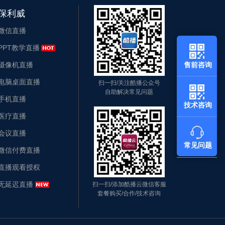
保利威
微信直播
PPT教学直播
摄像机直播
售前咨询
电脑桌面直播
扫一扫/关注酷播公众号
自助解决常见问题
手机直播
技术咨询
医疗直播
会议直播
常见问题
微信付费直播
直播观看授权
无延迟直播
扫一扫/添加酷播云微信客服
套餐购买/合作/技术咨询