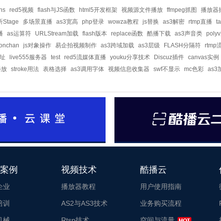
ns
red5视频
flash与JS函数
html5开发框架
视频源文件播放
ffmpeg抓图
播放器
Stage
多场景直播
as3宽高
php登录
wowza教程
js替换
as3解密
rtmp直播
t
播
as运算符
URLStream加载
flash版本
replace函数
酷播下载
as3声音类
pol
ionchan
js对象操作
易企拍视频制作
as3跨域加载
as3层级
FLASH分隔符
rtm
地址
live555服务器
test
red5流媒体直播
youku分享技术
Discuz插件
canvas实例
播放
stroke用法
表格选择
as3调用字体
视频信息收集器
swf不显示
mc色彩
as
案例
视频技术
酷播云
企业
播放器教程
用户使用指南
培训
AS2与AS3技术
业务购买流程
机械
Rtsp技术
空间与流量