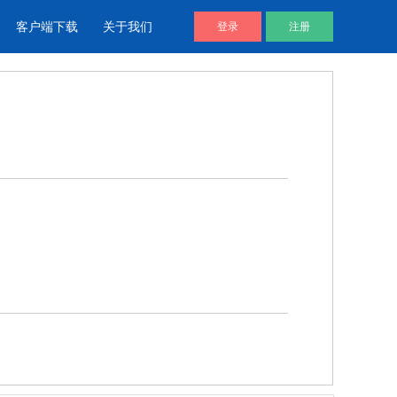
客户端下载
关于我们
登录
注册
酷播V4 | 免费视频播放器
企业视频库
帮助用户通过代码直接调用视频文
企业视频宣传，提升企业形象
件进放播放
视频说明书
产品视频说明书，产品安装应用视
频说明书