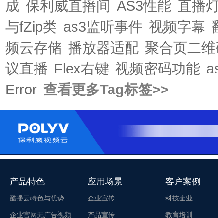
成
保利威直播间
AS3性能
直播
与fZip类
as3监听事件
视频字幕
频云存储
播放器适配
聚合页二维
议直播
Flex右键
视频密码功能
a
Error
查看更多Tag标签>>
产品特色
应用场景
客户案例
酷播云特色与优势
企业宣传
科技企业
企业官网无广告视频
产品宣传
教育培训