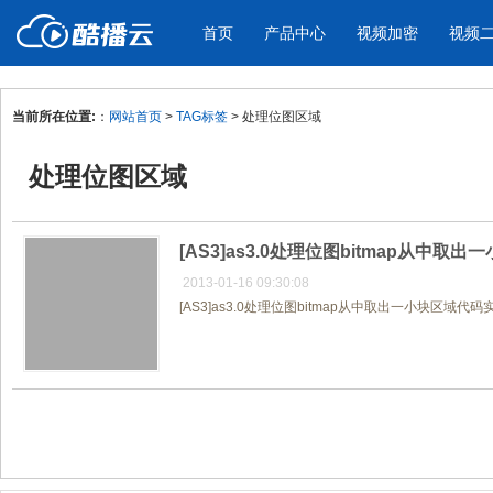
首页
产品中心
视频加密
视频
当前所在位置:
：
网站首页
>
TAG标签
> 处理位图区域
产品与新功能
应用场景
处理位图区域
视频加密防下载防录屏
酷播云 | 
企业宣传
产品宣传
教学课程全终端视频加密
免费稳定无广
企业视频宣传，提升企业形象
通过视频来展示产
防下载/防盗录/防录屏/防篡改
帮助企业视频
色
[AS3]as3.0处理位图bitmap从中取
2013-01-16 09:30:08
[AS3]as3.0处理位图bitmap从中取出一小块区域代码实
个人网站
工作汇报
为个人网站、博客论坛，添加视频
工作场景的工作汇
内容
年会节目
共1页/1条