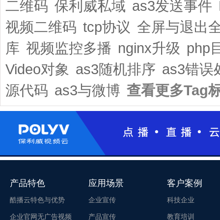
二维码
保利威私域
as3发送事件
视频二维码
tcp协议
全屏与退出
库
视频监控多播
nginx升级
php
Video对象
as3随机排序
as3错误
源代码
as3与微博
查看更多Tag标
产品特色
应用场景
客户案例
酷播云特色与优势
企业宣传
科技企业
企业官网无广告视频
产品宣传
教育培训