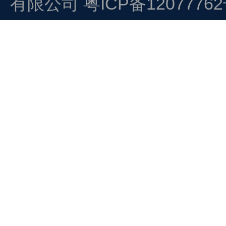
有限公司
粤ICP备1207776