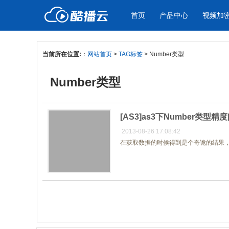
首页
产品中心
视频加
当前所在位置:
：
网站首页
>
TAG标签
> Number类型
产品与新功能
应用场景
Number类型
视频加密防下载防录屏
企业宣传
产
教学课程全终端视频加密
企业视频宣传，提升企业形象
通过
防下载/防盗录/防录屏/防篡改
色
[AS3]as3下Number类型精
2013-08-26 17:08:42
在获取数据的时候得到是个奇诡的结果，谷歌
个人网站
工
为个人网站、博客论坛，添加视频
工作
内容
年会
共1页/1条