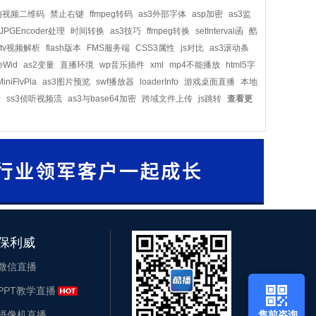
销视频二维码
禁止右键
ffmpeg转码
as3外部字体
asp加密
as3监
JPGEncoder处理
时间转换
as3技巧
ffmpeg转换
setInterval函
酷
etv视频解析
flash版本
FMS服务端
CSS3属性
js对比
as3滚动条
eWid
as2变量
直播环境
wp音乐插件
xml
mp4不能播放
html5字
MiniFlvPla
as3图片预览
swf播放器
loaderInfo
游戏桌面直播
本地
步
ss3侦听视频流
as3与base64加密
跨域文件上传
js跳转
查看更
保利威
微信直播
PPT教学直播
摄像机直播
售前咨询