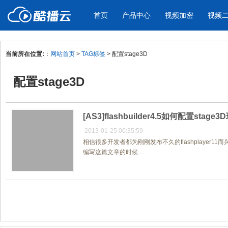
首页
产品中心
视频加密
视频
当前所在位置:
：
网站首页
>
TAG标签
> 配置stage3D
产品与新功能
应用场景
配置stage3D
视频加密防下载防录屏
酷播云 | 
企业宣传
产品宣传
教学课程全终端视频加密
免费稳定无广
企业视频宣传，提升企业形象
通过视频来展示产
防下载/防盗录/防录屏/防篡改
帮助企业视频
色
[AS3]flashbuilder4.5如何配置stag
2013-01-25 00:35:59
相信很多开发者都为刚刚发布不久的flashplayer1
个人网站
工作汇报
编写这篇文章的时候...
为个人网站、博客论坛，添加视频
工作场景的工作汇
内容
年会节目
共1页/1条