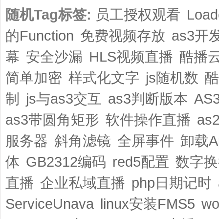
随机Tag标签:
员工授权观看
Load
的Function
免费视频存放
as3开发
幕
安全沙漏
HLS视频直播
酷播云
简单加密
样式化文字
js随机数
酷
制
js与as3交互
as3判断版本
AS
as3带圆角矩形
软件操作直播
a
服务器
斜角滤镜
全屏事件
卸载Ap
体
GB2312编码
red5配置
数字换
直播
企业私域直播
php日期记时
ServiceUnava
linux安装FMS5
w