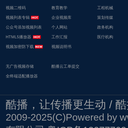
视频二维码
教育教学
工程机械
视频列表专辑
企业视频库
策划传媒
公众号添加视频列表
个人网站
政务机构
HTML5播放器
工作汇报
医疗机构
视频加密防下载
视频说明书
无广告视频存储
酷播云工单提交
全终端适配播放器
酷播，让传播更生动 / 
2009-2025(C)Powered by
w