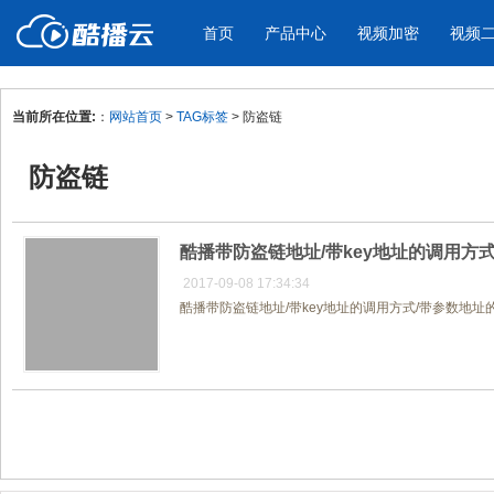
首页
产品中心
视频加密
视频
当前所在位置:
：
网站首页
>
TAG标签
> 防盗链
产品与新功能
应用场景
防盗链
视频加密防下载防录屏
酷播云 | 
企业宣传
产品宣传
教学课程全终端视频加密
免费稳定无广
企业视频宣传，提升企业形象
通过视频来展示产
防下载/防盗录/防录屏/防篡改
帮助企业视频
色
酷播带防盗链地址/带key地址的调用方
2017-09-08 17:34:34
酷播带防盗链地址/带key地址的调用方式/带参数地址的调
个人网站
工作汇报
为个人网站、博客论坛，添加视频
工作场景的工作汇
内容
年会节目
共1页/1条