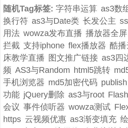
随机Tag标签:
字符串运算
as3数
换行符
as3与Date类
长发公主
s
用法
wowza发布直播
播放器全屏
拦截
支持iphone
flex播放器
酷播
床教学直播
图文推广链接
as3四
频
AS3与Random
html5跳转
md
手机浏览器
md5加密代码
publish
功能
jQuery删除
as3与root
Fla
会议
事件侦听器
wowza测试
Fle
https
云视频优惠
as3渐变填充