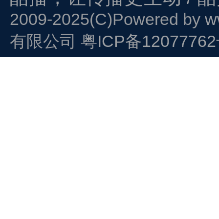
2009-2025(C)Powered by
w
有限公司
粤ICP备1207776