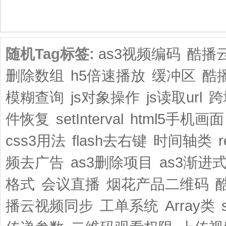
共1页/4条
随机Tag标签:
as3视频编码
酷播
删除数组
h5倍速播放
缓冲区
酷
模糊查询
js对象操作
js读取url
跨
件恢复
setInterval
html5手机画面
css3用法
flash去右键
时间轴类
频去广告
as3删除项目
as3渐进
格式
会议直播
烟花产品二维码
播云视频同步
工单系统
Array类