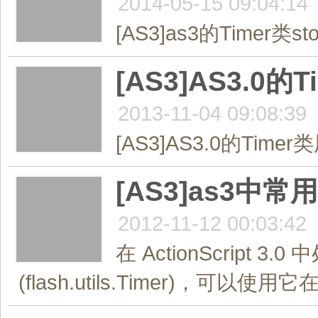
2014-05-15 09:04:14
[AS3]as3的Timer类st
[AS3]AS3.0
2013-11-04 09:08:39
[AS3]AS3.0的Timer
[AS3]as3中
2012-11-12 00:03:42
在 ActionScript
(flash.utils.Timer)，可以