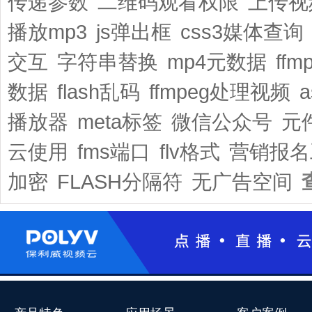
传递参数
二维码观看权限
上传视
播放mp3
js弹出框
css3媒体查询
交互
字符串替换
mp4元数据
ff
数据
flash乱码
ffmpeg处理视频
播放器
meta标签
微信公众号
元
云使用
fms端口
flv格式
营销报名
加密
FLASH分隔符
无广告空间