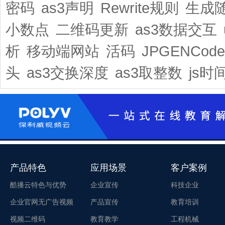
密码
as3声明
Rewrite规则
生成
小数点
二维码更新
as3数据交互
析
移动端网站
活码
JPGENCod
头
as3交换深度
as3取整数
js时
产品特色
应用场景
客户案例
酷播云特色与优势
企业宣传
科技企业
企业官网无广告视频
产品宣传
教育培训
视频二维码
教育教学
工程机械