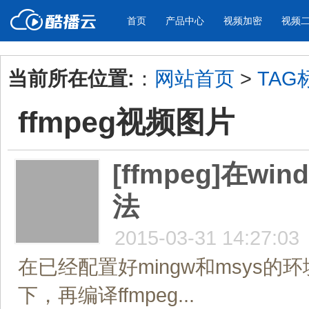
首页
产品中心
视频加密
视频
当前所在位置:
：
网站首页
>
TAG
产品与新功能
应用场景
ffmpeg视频图片
视频加密防下载防录屏
酷播云 | 
企业宣传
产品宣传
教学课程全终端视频加密
免费稳定无广
企业视频宣传，提升企业形象
通过视频来展示产
防下载/防盗录/防录屏/防篡改
帮助企业视频
色
[ffmpeg]在w
法
个人网站
工作汇报
为个人网站、博客论坛，添加视频
工作场景的工作汇
内容
年会节目
2015-03-31 14:27:03
在已经配置好mingw和msys的环境
下，再编译ffmpeg...