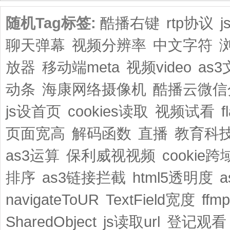
随机Tag标签:
酷播右键
rtp协议
聊天弹幕
视频分辨率
中文字符
放器
移动端meta
视频video
as
动条
海康网络摄像机
酷播云微信
js设首页
cookies读取
视频试看
f
页面宽高
解码函数
直播
教育科
as3运算
保利威视视频
cookie跨
排序
as3链接拦截
html5透明度
navigateToUR
TextField宽度
ffm
SharedObject
js读取url
登记观看