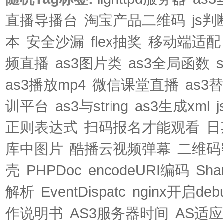
直播导播台
淘宝产品二维码
js
本
安全沙漏
flex抽奖
移动端适配
频直播
as3图片类
as3全局函数
as3播放mp4
微信课堂直播
as3
训平台
as3与string
as3生成xml
正则表达式
扫码报名才能观看
日
库中图片
酷播云视频弹幕
二维码
壳
PHPDoc
encodeURI编码
Sha
解析
EventDispatc
nginx开启deb
作说明书
AS3服务器时间
AS适