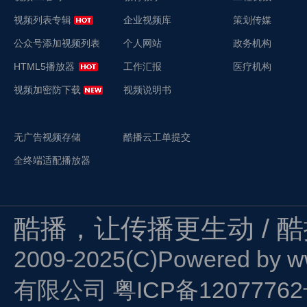
视频列表专辑
企业视频库
策划传媒
公众号添加视频列表
个人网站
政务机构
HTML5播放器
工作汇报
医疗机构
视频加密防下载
视频说明书
无广告视频存储
酷播云工单提交
全终端适配播放器
酷播，让传播更生动 / 
2009-2025(C)Powered by
w
有限公司
粤ICP备1207776