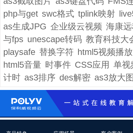
as3截取图片
as3键盘代码
FMS
php与get
swc格式
tplink映射
li
as生成JPG
企业级云视频
海康远
与fps
unescape转码
教育科技大
playsafe
替换字符
html5视频播放
html5音量
时事件
CSS应用
单视
计时
as3排序
des解密
as3放大