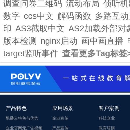
调查问卷二维码
流动布局
侦听机
数字
ccs中文
解码函数
多路互动
印
AS3截取中文
AS2加载外部对
版本检测
nginx启动
画中画直播
target监听事件
查看更多Tag标签
产品特色
应用场景
客户案例
酷播云特色与优势
企业宣传
科技企业
企业官网无广告视频
产品宣传
教育培训