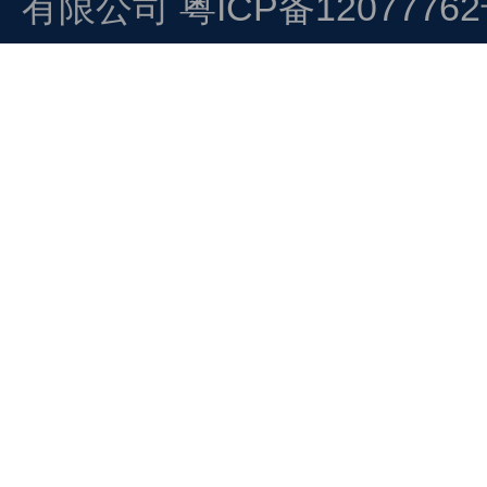
有限公司
粤ICP备1207776