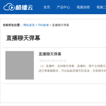
首页
产品中心
视频加密
视频
当前所在位置:
：
网站首页
>
TAG标签
> 直播聊天弹幕
产品与新功能
应用场景
直播聊天弹幕
视频加密防下载防录屏
酷播云 | 
企业宣传
产品宣传
教学课程全终端视频加密
免费稳定无广
企业视频宣传，提升企业形象
通过视频来展示产
防下载/防盗录/防录屏/防篡改
帮助企业视频
色
直播聊天弹幕
2023-03-30 17:34:32
（1）直播时，支持聊天弹幕，直播时，用户之间聊
个人网站
工作汇报
进行屏幕截图后，可以粘贴至聊天区发送，丰富聊天的内
为个人网站、博客论坛，添加视频
工作场景的工作汇
内容
年会节目
共1页/1条