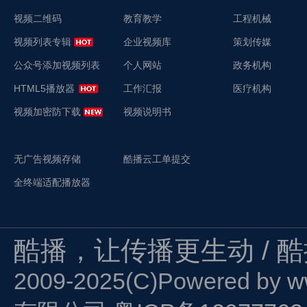
视频二维码
教育教学
工程机械
视频列表专辑
企业视频库
策划传媒
公众号添加视频列表
个人网站
政务机构
HTML5播放器
工作汇报
医疗机构
视频加密防下载
视频说明书
无广告视频存储
酷播云工单提交
全终端适配播放器
酷播，让传播更生动 / 
2009-2025(C)Powered by
w