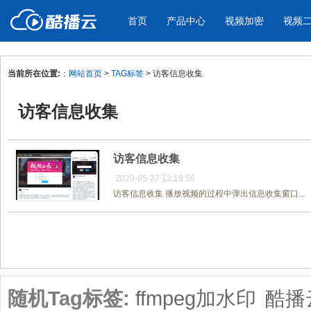
首页
产品中心
视频加密
视频
当前所在位置:
：
网站首页
>
TAG标签
> 访客信息收集
产品与新功能
应用场景
访客信息收集
视频加密防下载防录屏
酷播云 | 
企业宣传
产品宣传
教学课程全终端视频加密
免费稳定无广
企业视频宣传，提升企业形象
通过视频来展示产
防下载/防盗录/防录屏/防篡改
帮助企业视频
色
访客信息收集
2020-05-27 12:19:56
访客信息收集 播放视频的过程中弹出信息收集窗口...
个人网站
工作汇报
为个人网站、博客论坛，添加视频
工作场景的工作汇
内容
年会节目
共1页/1条
随机Tag标签:
ffmpeg加水印
酷播