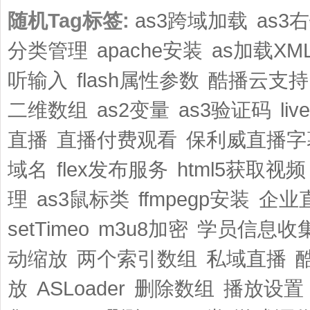
随机Tag标签:
as3跨域加载
as3
分类管理
apache安装
as加载XM
听输入
flash属性参数
酷播云支持ht
二维数组
as2变量
as3验证码
li
直播
直播付费观看
保利威直播字
域名
flex发布服务
html5获取视频
理
as3鼠标类
ffmpegp安装
企业
setTimeo
m3u8加密
学员信息收
动缩放
两个索引数组
私域直播
放
ASLoader
删除数组
播放设置