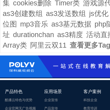
集
cookies删除
Timer类
游戏源
as3创建数组
as3发送数组
js优化
位图
mp3音乐
as3基元数据
ph
址
durationchan
as3精度
活动直
Array类
阿里云双11
查看更多Ta
产品特色
应用场景
客户案例
酷播云特色与优势
企业宣传
科技企业
企业官网无广告视频
产品宣传
教育培训