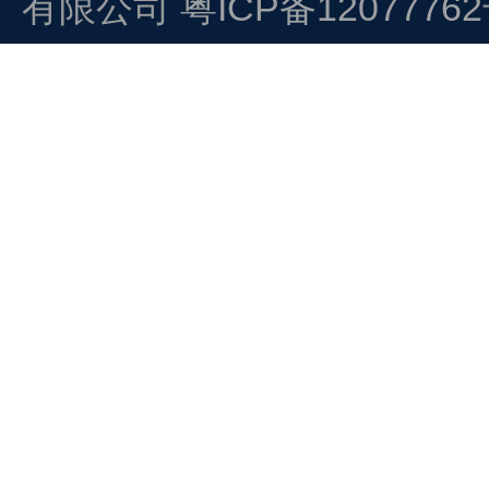
有限公司
粤ICP备1207776