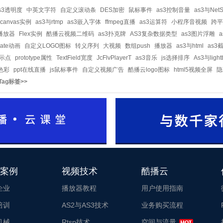
s3透明度
中英文字符
自定义滚动条
DES加密
鼠标事件
as3控制音量
as3与NetS
canvas实例
as3与rtmp
as3嵌入字体
ffmpeg直播
as3运算符
小程序音视频
跨平
乐播放器
Flex实例
酷播云视频二维码
as3扑克牌
AS3复杂数据类型
as3图片浮雕
a
mate动画
自定义LOGO图标
转义序列
大视频
数组push
播放器
as3与html
as3
示点
prototype属性
TextField宽度
JcFlvPlayerT
as3音乐
js选择排序
As3与light
色彩
ppt在线直播
js鼠标事件
自定义视频广告
酷播云logo图标
html5视频全屏
隐
ag标签>>
案例
视频技术
酷播云
企业
播放器教程
用户使用指南
培训
AS2与AS3技术
业务购买流程
机械
Rtsp技术
空间与流量