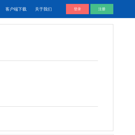
客户端下载
关于我们
登录
注册
酷播V4 | 免费视频播放器
企业视频库
帮助用户通过代码直接调用视频文
企业视频宣传，提升企业形象
件进放播放
视频说明书
产品视频说明书，产品安装应用视
频说明书