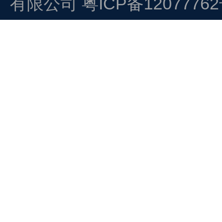
有限公司
粤ICP备1207776