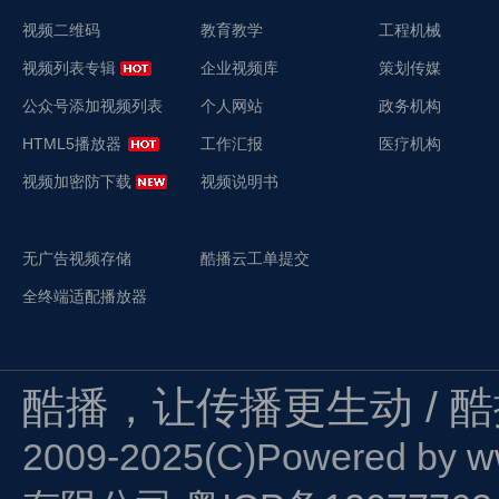
视频二维码
教育教学
工程机械
视频列表专辑
企业视频库
策划传媒
公众号添加视频列表
个人网站
政务机构
HTML5播放器
工作汇报
医疗机构
视频加密防下载
视频说明书
无广告视频存储
酷播云工单提交
全终端适配播放器
酷播，让传播更生动 / 
2009-2025(C)Powered by
w