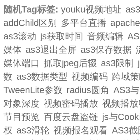
随机Tag标签:
youku视频地址
a
addChild区别
多平台直播
apac
as3滚动
js获取时间
音频编辑
AS
媒体
as3退出全屏
as3保存数据
媒体端口
抓取jpeg后辍
as3限制
数
as3数据类型
视频编码
跨域策
TweenLite参数
radius圆角
AS3
对象深度
视频密码播放
视频播放
节目预览
百度云盘盗链
js与Cook
权
as3滑轮
视频报名观看
AS3截