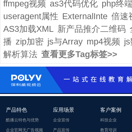
ffmpeg视频
as3代码优化
php终
useragent属性
ExternalInte
倍速
AS3加载XML
新产品推介二维码
播
zip加密
js与Array
mp4视频
j
解析算法
查看更多Tag标签>>
产品特色
应用场景
客户案例
酷播云特色与优势
企业宣传
科技企业
企业官网无广告视频
产品宣传
教育培训