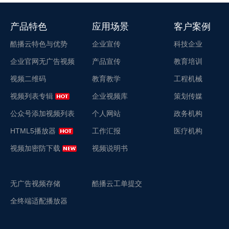
产品特色
应用场景
客户案例
酷播云特色与优势
企业宣传
科技企业
企业官网无广告视频
产品宣传
教育培训
视频二维码
教育教学
工程机械
视频列表专辑
企业视频库
策划传媒
公众号添加视频列表
个人网站
政务机构
HTML5播放器
工作汇报
医疗机构
视频加密防下载
视频说明书
无广告视频存储
酷播云工单提交
全终端适配播放器