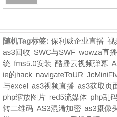
共1页/2条
随机Tag标签:
保利威企业直播
视
as3回收
SWC与SWF
wowza直
统
fms5.0安装
酷播云视频弹幕
ie的hack
navigateToUR
JcMiniFl
与excel
as3视频直播
as3获取页
php缩放图片
red5流媒体
php乱
转二维码
AS3混淆加密
as3摄像