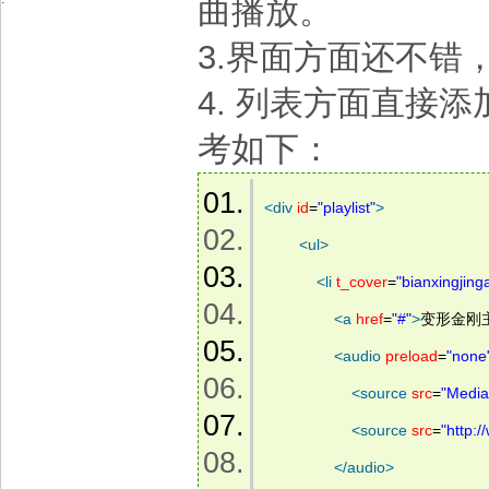
曲播放。
3.界面方面还不错
4. 列表方面直接
考如下：
<
div
id
=
"playlist"
>
<
ul
>
<
li
t_cover
=
"bianxingjing
<
a
href
=
"#"
>
变形金刚主题
<
audio
preload
=
"none
<
source
src
=
"Media
<
source
src
=
"http:
</
audio
>