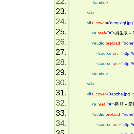
</
audio
>
</
li
>
<
li
t_cover
=
"dengziqi.jpg
<
a
href
=
"#"
>
男生版 –
<
audio
preload
=
"none
<
source
src
=
"http
<
source
src
=
"http:
</
audio
>
</
li
>
<
li
t_cover
=
"taozhe.jpg"
<
a
href
=
"#"
>
陶喆 – 
<
audio
preload
=
"none
<
source
src
=
"http