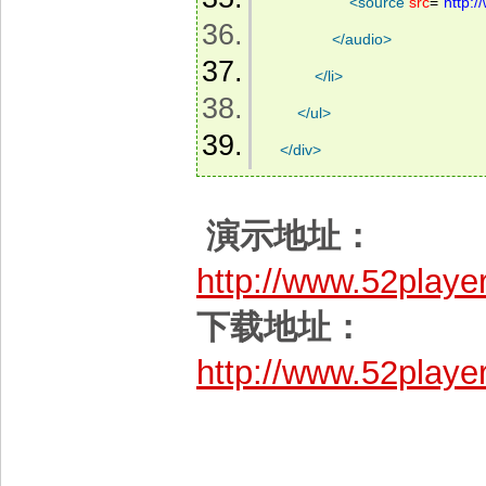
<
source
src
=
"http:
</
audio
>
</
li
>
</
ul
>
</
div
>
演示地址：
http://www.52play
下载地址：
http://www.52play