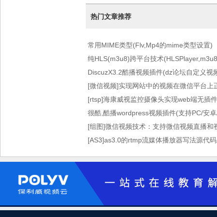
热门文章推荐
常用MIME类型(Flv,Mp4的mime类型设置)
纯HLS(m3u8)跨平台技术(HLSPlayer,m3
DiscuzX3.2酷播视频插件(dz论坛自定义
[微信视频]实现网站中的视频在微信平台上
[rtsp]海康威视监控摄像头实现web端无
很酷,酷播wordpress视频插件(支持PC/安
[组图]微信视频技术：支持微信视频直播和
[AS3]as3.0的rtmp流媒体播放器写法源代