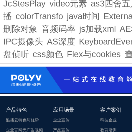
JcStesPlay
video元素
as3四舍五
播
colorTransfo
java时间
Externa
删除对象
音频码率
js加载xml
A
IPC摄像头
AS深度
KeyboardEve
盘侦听
css颜色
Flex与cookies
查
产品特色
应用场景
客户案例
酷播云特色与优势
企业宣传
科技企业
企业官网无广告视频
产品宣传
教育培训