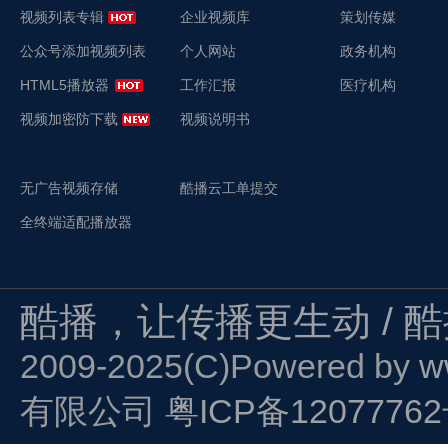
视频列表专辑
企业视频库
策划传媒
公众号添加视频列表
个人网站
政务机构
HTML5播放器
工作汇报
医疗机构
视频加密防下载
视频说明书
无广告视频存储
酷播云工单提交
全终端适配播放器
酷播，让传播更生动 / 
2009-2025(C)Powered by
w
有限公司
粤ICP备1207776