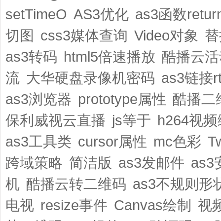
setTimeO
AS3优化
as3函数retur
切图
css3媒体查询
Video对象
替
as3转码
html5倍速播放
酷播云活
流
大华硬盘录像机密码
as3链接r
as3浏览器
prototype属性
酷播二
保利威视云直播
js等于
h264视
as3工具类
cursor属性
mc色彩
T
跨域策略
简洁版
as3发邮件
as
机
酷播云转二维码
as3不规则形
电视
resize事件
Canvas绘制
视