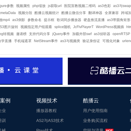
igure参数
视频属性
php缩放
js获取url
医院宣教视频二维码
as3色彩
as3与swap
metaData
视频分段
酷播云视频统计
酷播云微信分享
翻译神器
全屏兼容
跨域加
播放mp4
as3倒影
参数命名
提示框
歌词同步播放器
硬盘推流直播
as3带圆角矩形
AS3图片旋转
视频指定用户组观看
splice随机
JcFlvPlayerT
WordPress视频插
ht
peg转视频
邀请榜
支持代码分享
jQuery事件
加载外部swf
as3侦听器
openRTSP
教学直播
手机端遮罩
NetStream事件
as3与视频类
验证身份证
可视化对象
urle
案例
视频技术
酷播云
企业
播放器教程
用户使用指南
培训
AS2与AS3技术
业务购买流程
机械
Rtsp技术
空间与流量