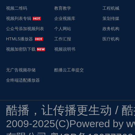
视频二维码
教育教学
工程机械
视频列表专辑
企业视频库
策划传媒
公众号添加视频列表
个人网站
政务机构
HTML5播放器
工作汇报
医疗机构
视频加密防下载
视频说明书
无广告视频存储
酷播云工单提交
全终端适配播放器
酷播，让传播更生动 / 
2009-2025(C)Powered by
w