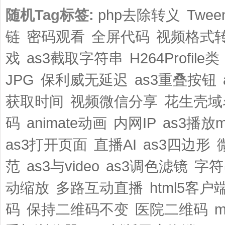
随机Tag标签:
php去除转义
Twe
链
密码观看
全屏代码
视频格式
戏
as3截取字符串
H264Profile类
JPG
保利威无延迟
as3重叠按钮
获取时间
视频微信分享
花生壳域
码
animate动画
内网IP
as3播放m
as3打开页面
直播AI
as3四边形
范
as3与video
as3调色滤镜
字符
动缩放
多路互动直播
html5客户
码
保持二维码不变
医院二维码
m