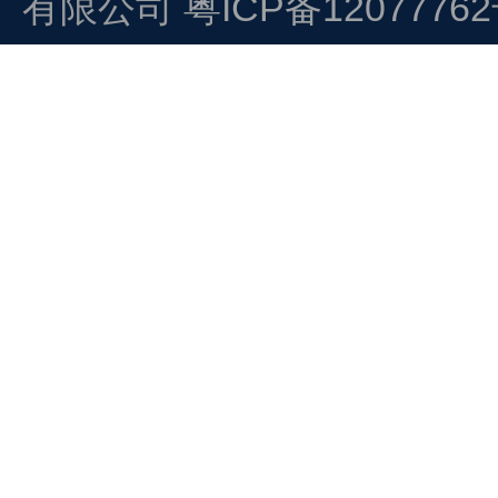
有限公司
粤ICP备1207776