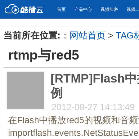
首页
产品中心
视频加密
视频
当前所在位置:
：
网站首页
>
TAG
产品与新功能
应用场景
rtmp与red5
视频加密防下载防录屏
酷播云 | 
企业宣传
产品宣传
教学课程全终端视频加密
免费稳定无广
企业视频宣传，提升企业形象
通过视频来展示产
防下载/防盗录/防录屏/防篡改
帮助企业视频
色
[RTMP]Fla
例
个人网站
工作汇报
为个人网站、博客论坛，添加视频
工作场景的工作汇
内容
年会节目
2012-08-27 14:13:49
在Flash中播放red5的视频和音频流，代码
importflash.events.NetStatusEve