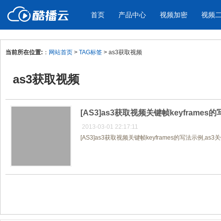
首页
产品中心
视频加密
视频
当前所在位置:
：
网站首页
>
TAG标签
> as3获取视频
产品与新功能
应用场景
as3获取视频
视频加密防下载防录屏
酷播云 | 
企业宣传
产品宣传
教学课程全终端视频加密
免费稳定无广
企业视频宣传，提升企业形象
通过视频来展示产
防下载/防盗录/防录屏/防篡改
帮助企业视频
色
[AS3]as3获取视频关键帧keyframes
2013-03-01 22:17:11
[AS3]as3获取视频关键帧keyframes的写法示例,as3关
个人网站
工作汇报
为个人网站、博客论坛，添加视频
工作场景的工作汇
内容
年会节目
共1页/1条