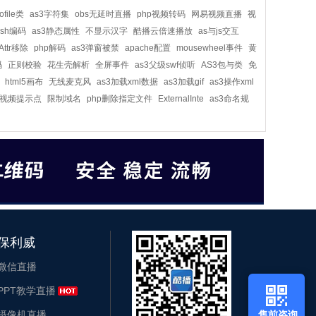
ofile类
as3字符集
obs无延时直播
php视频转码
网易视频直播
视
ash编码
as3静态属性
不显示汉字
酷播云倍速播放
as与js交互
Attr移除
php解码
as3弹窗被禁
apache配置
mousewheel事件
黄
码
正则校验
花生壳解析
全屏事件
as3父级swf侦听
AS3包与类
免
html5画布
无线麦克风
as3加载xml数据
as3加载gif
as3操作xml
视频提示点
限制域名
php删除指定文件
ExternalInte
as3命名规
保利威
微信直播
PPT教学直播
摄像机直播
售前咨询