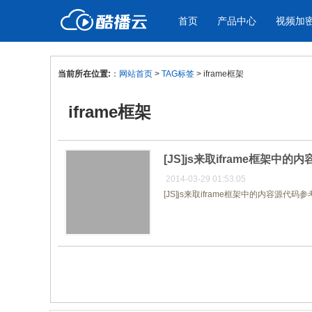
首页
产品中心
视频加
当前所在位置:
：
网站首页
>
TAG标签
> iframe框架
产品与新功能
应用场景
iframe框架
视频加密防下载防录屏
企业宣传
产
教学课程全终端视频加密
企业视频宣传，提升企业形象
通过
防下载/防盗录/防录屏/防篡改
色
[JS]js来取iframe框架中
2014-03-29 01:53:05
[JS]js来取iframe框架中的内容源代码
个人网站
工
为个人网站、博客论坛，添加视频
工作
内容
年会
共1页/1条