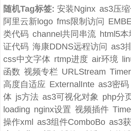
随机Tag标签:
安装Nginx
as3压
阿里云新logo
fms限制访问
EMB
类代码
channel共同串流
html5
证代码
海康DDNS远程访问
as
css中文字体
rtmp进度
air环境
l
函数
视频专栏
URLStream
Tim
高度自适应
ExternalInte
as3密码
体
js方法
as3可视化对象
php分
loading
nginx设置
视频插件
Tim
操作xml
as3组件ComboBo
as3