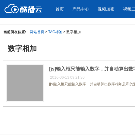
首页
产品中心
视频加密
视频
当前所在位置:
：
网站首页
>
TAG标签
> 数字相加
产品与新功能
应用场景
数字相加
视频加密防下载防录屏
酷播云 | 
企业宣传
产品宣传
教学课程全终端视频加密
免费稳定无广
企业视频宣传，提升企业形象
通过视频来展示产
防下载/防盗录/防录屏/防篡改
帮助企业视频
色
[js]输入框只能输入数字，并自动算出
2016-06-13 09:21:30
[js]输入框只能输入数字，并自动算出数字相加总和的源代
个人网站
工作汇报
为个人网站、博客论坛，添加视频
工作场景的工作汇
内容
年会节目
共1页/1条