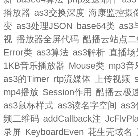
播放器
as3交换深度
海康监控摄
变
as3处理JSON
base64类
as3与
视
播放器全屏代码
酷播云站点二
Error类
as3算法
as3解析
直播场
1KB音乐播放器
Mouse类
mp3
as3的Timer
rtp流媒体
上传视频
mp4播放
Session作用
酷播云极
as3鼠标样式
as3读名字空间
as
频二维码
addCallback注
JcFlvPl
录屏
KeyboardEven
花生壳域名