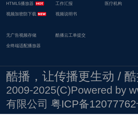
HTML5播放器
工作汇报
医疗机构
视频加密防下载
视频说明书
无广告视频存储
酷播云工单提交
全终端适配播放器
酷播，让传播更生动 / 
2009-2025(C)Powered by
w
有限公司
粤ICP备1207776