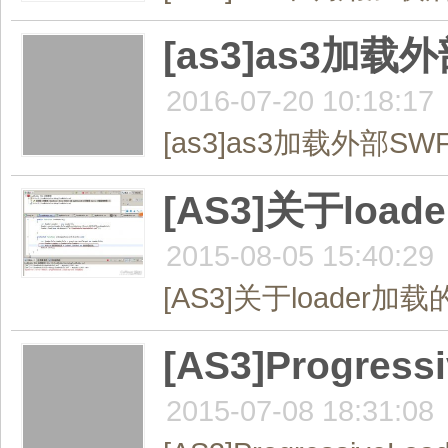
[as3]as3加
2016-07-20 10:18:17
[as3]as3加载外部SW
[AS3]关于loa
2015-08-05 15:40:29
[AS3]关于loader加载
[AS3]Progre
2015-07-08 18:31:08