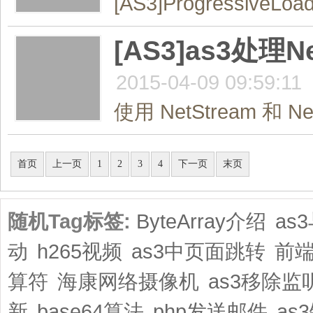
[AS3]ProgressiveL
[AS3]as3处理N
2015-04-09 09:59:11
使用 NetStream 和 
共4页/38条
首页
上一页
1
2
3
4
下一页
末页
随机Tag标签:
ByteArray介绍
as3
动
h265视频
as3中页面跳转
前端
算符
海康网络摄像机
as3移除监
新
base64算法
php发送邮件
as