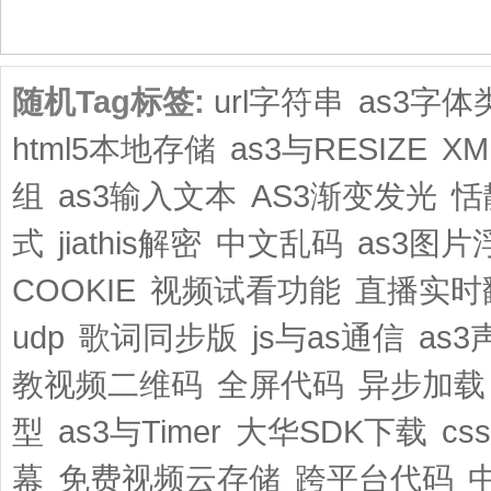
共1页/1条
随机Tag标签:
url字符串
as3字体
html5本地存储
as3与RESIZE
X
组
as3输入文本
AS3渐变发光
恬
式
jiathis解密
中文乱码
as3图片
COOKIE
视频试看功能
直播实时
udp
歌词同步版
js与as通信
as3
教视频二维码
全屏代码
异步加载
型
as3与Timer
大华SDK下载
cs
幕
免费视频云存储
跨平台代码