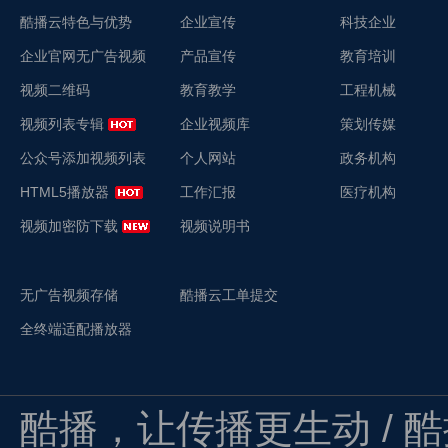
酷播云特色与优势
企业宣传
科技企业
企业官网无广告视频
产品宣传
教育培训
视频二维码
教育教学
工程机械
视频列表专辑
企业视频库
策划传媒
公众号添加视频列表
个人网站
政务机构
HTML5播放器
工作汇报
医疗机构
视频加密防下载
视频说明书
无广告视频存储
酷播云工单提交
全终端适配播放器
酷播，让传播更生动 / 