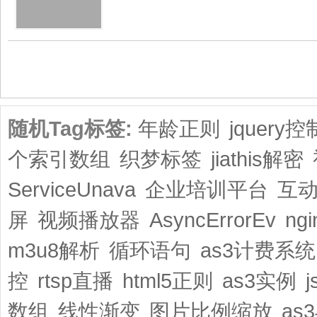
共1页/2条
随机Tag标签:
年龄正则
jquery控
个索引数组
织梦标签
jiathis解密
ServiceUnava
企业培训平台
互
屏
视频播放器
AsyncErrorEv
ng
m3u8解析
循环语句
as3计费系统
控
rtsp直播
html5正则
as3实例
数组
线性渐变
图片比例缩放
as3