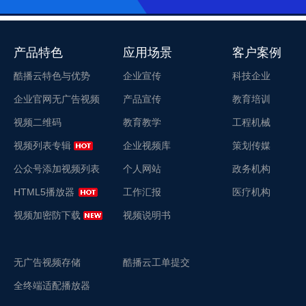
产品特色
应用场景
客户案例
酷播云特色与优势
企业宣传
科技企业
企业官网无广告视频
产品宣传
教育培训
视频二维码
教育教学
工程机械
视频列表专辑
企业视频库
策划传媒
公众号添加视频列表
个人网站
政务机构
HTML5播放器
工作汇报
医疗机构
视频加密防下载
视频说明书
无广告视频存储
酷播云工单提交
全终端适配播放器