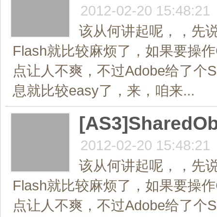
2012-02-20 15:48:21
该从何讲起呢，，先说
Flash就比较麻烦了，如果要操作C
点让人不爽，不过Adobe给了个S
息就比较easy了，来，咱来...
[AS3]SharedO
2012-02-20 15:48:21
该从何讲起呢，，先说
Flash就比较麻烦了，如果要操作C
点让人不爽，不过Adobe给了个S