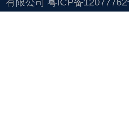
有限公司
粤ICP备1207776