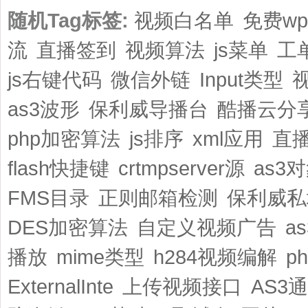
随机Tag标签:
视频白名单
免费w
流
直播签到
视频算法
js菜单
工
js右键代码
微信外链
Input类型
as3波形
保利威导播台
酷播云分
php加密算法
js排序
xml应用
直
flash快捷键
crtmpserver源
as3
FMS目录
正则邮箱检测
保利威私
DES加密算法
自定义视频广告
a
播放
mime类型
h284视频编解
p
ExternalInte
上传视频接口
AS3