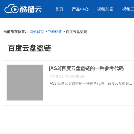
首页
产品中心
视频加密
视频
当前所在位置:
：
网站首页
>
TAG标签
> 百度云盘盗链
产品与新功能
应用场景
百度云盘盗链
视频加密防下载防录屏
酷播云 | 
企业宣传
产品宣传
教学课程全终端视频加密
免费稳定无广
企业视频宣传，提升企业形象
通过视频来展示产
防下载/防盗录/防录屏/防篡改
帮助企业视频
色
[AS3]百度云盘盗链的一种参考代码
2015-04-08 09:05:49
[AS3]百度云盘盗链的一种参考代码，百度云盘盗链...
个人网站
工作汇报
为个人网站、博客论坛，添加视频
工作场景的工作汇
内容
年会节目
共1页/1条