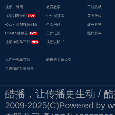
视频二维码
教育教学
工程机械
视频列表专辑
企业视频库
策划传媒
公众号添加视频列表
个人网站
政务机构
HTML5播放器
工作汇报
医疗机构
视频加密防下载
视频说明书
无广告视频存储
酷播云工单提交
全终端适配播放器
酷播，让传播更生动 / 
2009-2025(C)Powered by
w