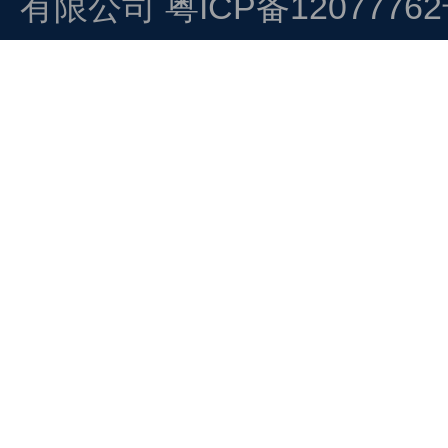
有限公司
粤ICP备1207776