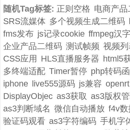
随机Tag标签:
正则空格
电商产品
SRS流媒体
多个视频生成二维码
fms发布
js记录cookie
ffmpeg汉
企业产品二维码
测试帧频
视频列
CSS应用
HLS直播服务器
html
多终端适配
Timer暂停
php转码
iphone
live555源码
js兼容
open
DisplayObjec
as3获取
as3版权
as3判断域名
微信自动播放
f4v
验证码观看
as3字符编码
手机字