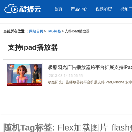
首页
产品中心
视频加密
视频
当前所在位置:
：
网站首页
>
TAG标签
> 支持ipad播放器
产品与新功能
应用场景
支持ipad播放器
视频加密防下载防录屏
酷播云 | 
企业宣传
产品宣传
教学课程全终端视频加密
免费稳定无广
企业视频宣传，提升企业形象
通过视频来展示产
防下载/防盗录/防录屏/防篡改
帮助企业视频
色
极酷阳光广告播放器跨平台扩展支持IPad,I
2013-03-14 16:06:55
极酷阳光广告播放器跨平台扩展支持IPad,IPhone,安卓.
个人网站
工作汇报
为个人网站、博客论坛，添加视频
工作场景的工作汇
内容
年会节目
共1页/1条
随机Tag标签:
Flex加载图片
flas