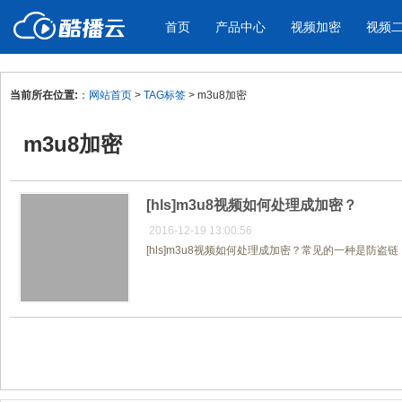
首页
产品中心
视频加密
视频
当前所在位置:
：
网站首页
>
TAG标签
> m3u8加密
产品与新功能
应用场景
m3u8加密
视频加密防下载防录屏
酷播云 | 
企业宣传
产品宣传
教学课程全终端视频加密
免费稳定无广
企业视频宣传，提升企业形象
通过视频来展示产
防下载/防盗录/防录屏/防篡改
帮助企业视频
色
[hls]m3u8视频如何处理成加密？
2016-12-19 13:00:56
[hls]m3u8视频如何处理成加密？常见的一种是防盗链（严格
个人网站
工作汇报
为个人网站、博客论坛，添加视频
工作场景的工作汇
内容
年会节目
共1页/1条