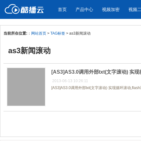
首页
产品中心
视频加密
视频
当前所在位置:
：
网站首页
>
TAG标签
> as3新闻滚动
产品与新功能
应用场景
as3新闻滚动
视频加密防下载防录屏
酷播云 | 
企业宣传
产品宣传
教学课程全终端视频加密
免费稳定无广
企业视频宣传，提升企业形象
通过视频来展示产
防下载/防盗录/防录屏/防篡改
帮助企业视频
色
[AS3]AS3.0调用外部txt(文字滚动) 
2013-06-13 10:26:11
[AS3]AS3.0调用外部txt(文字滚动) 实现循环滚
个人网站
工作汇报
为个人网站、博客论坛，添加视频
工作场景的工作汇
内容
年会节目
共1页/1条