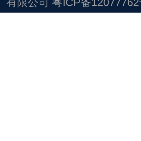
有限公司
粤ICP备1207776