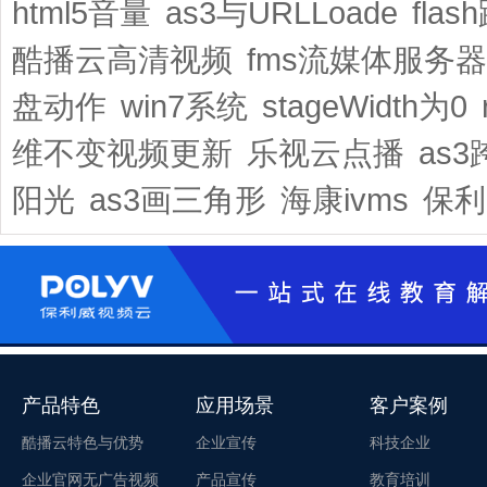
html5音量
as3与URLLoade
flas
酷播云高清视频
fms流媒体服务器
盘动作
win7系统
stageWidth为0
维不变视频更新
乐视云点播
as3
阳光
as3画三角形
海康ivms
保利
产品特色
应用场景
客户案例
酷播云特色与优势
企业宣传
科技企业
企业官网无广告视频
产品宣传
教育培训