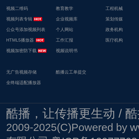
视频二维码
教育教学
工程机械
视频列表专辑
企业视频库
策划传媒
公众号添加视频列表
个人网站
政务机构
HTML5播放器
工作汇报
医疗机构
视频加密防下载
视频说明书
无广告视频存储
酷播云工单提交
全终端适配播放器
酷播，让传播更生动 / 
2009-2025(C)Powered by
w