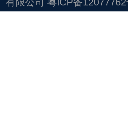
有限公司
粤ICP备1207776