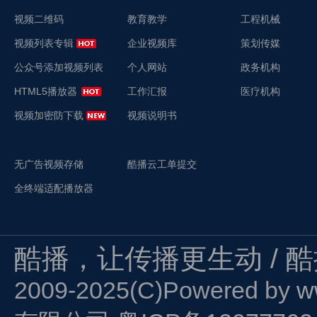
视频二维码
教育教学
工程机械
视频列表专辑
企业视频库
策划传媒
公众号添加视频列表
个人网站
政务机构
HTML5播放器
工作汇报
医疗机构
视频加密防下载
视频说明书
无广告视频存储
酷播云工单提交
全终端适配播放器
酷播，让传播更生动 / 
2009-2025(C)Powered by
w