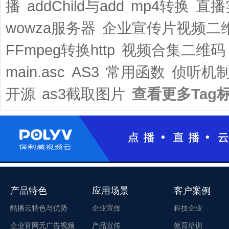
播
addChild与add
mp4转换
直播
wowza服务器
企业宣传片视频二
FFmpeg转换http
视频合集二维码
main.asc
AS3
常用函数
侦听机
开源
as3截取图片
查看更多Tag标
产品特色
应用场景
客户案例
酷播云特色与优势
企业宣传
科技企业
企业官网无广告视频
产品宣传
教育培训