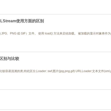
r,URLStream使用方面的区别
JPG、PNG 或 GIF）文件。 使用 load() 方法来启动加载。 被加载的显示对象将作为 Lo
r的区别与比较
混淆的类,特此区分,Loader: swf,图片(jpg,png,gif) URLLoader:文本文件(xml,php,