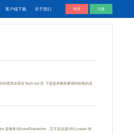
客户端下载
关于我们
登录
注册
酷播V4 | 免费视频播放器
企业视频库
帮助用户通过代码直接调用视频文
企业视频宣传，提升企业形象
件进放播放
操作的内置类全部在 flash.net 里. 下面是本教程要用到的类的清
视频说明书
产品视频说明书，产品安装应用视
频说明书
EventDispatcher，它不是容器URLLoader 类