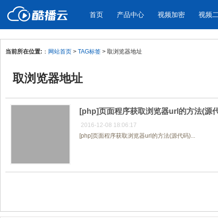
首页
产品中心
视频加密
视频
当前所在位置:
：
网站首页
>
TAG标签
> 取浏览器地址
产品与新功能
应用场景
取浏览器地址
视频加密防下载防录屏
酷播云 | 
企业宣传
产品宣传
教学课程全终端视频加密
免费稳定无广
企业视频宣传，提升企业形象
通过视频来展示产
防下载/防盗录/防录屏/防篡改
帮助企业视频
色
[php]页面程序获取浏览器url的方法(源
2016-12-08 18:06:17
[php]页面程序获取浏览器url的方法(源代码)...
个人网站
工作汇报
为个人网站、博客论坛，添加视频
工作场景的工作汇
内容
年会节目
共1页/1条