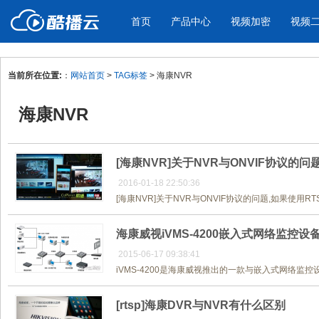
首页
产品中心
视频加密
视频
当前所在位置:
：
网站首页
>
TAG标签
> 海康NVR
产品与新功能
应用场景
海康NVR
视频加密防下载防录屏
酷播云 | 
企业宣传
产品宣传
教学课程全终端视频加密
免费稳定无广
企业视频宣传，提升企业形象
通过视频来展示产
防下载/防盗录/防录屏/防篡改
帮助企业视频
色
[海康NVR]关于NVR与ONVIF协议的问
2016-01-18 22:50:36
[海康NVR]关于NVR与ONVIF协议的问题,如果使用
个人网站
工作汇报
为个人网站、博客论坛，添加视频
工作场景的工作汇
海康威视iVMS-4200嵌入式网络监控
内容
年会节目
2015-06-17 09:38:41
iVMS-4200是海康威视推出的一款与嵌入式网络监控
[rtsp]海康DVR与NVR有什么区别