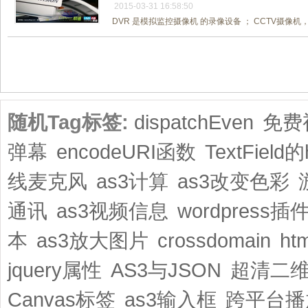
2015-03-31 16:58:50
DVR 是模拟监控摄像机 的录像设备 ； CCTV摄像机，N
共1页/3条
随机Tag标签:
dispatchEven
免费
弹幕
encodeURI函数
TextField的
线麦克风
as3计算
as3改变色彩
通讯
as3视频信息
wordpress插
本
as3放大图片
crossdomain
ht
jquery属性
AS3与JSON
超清二
Canvas标签
as3输入框
跨平台播