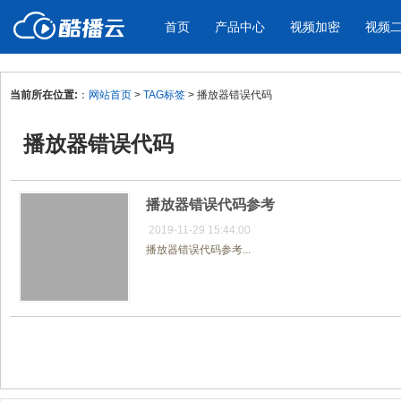
首页
产品中心
视频加密
视频
当前所在位置:
：
网站首页
>
TAG标签
> 播放器错误代码
产品与新功能
应用场景
播放器错误代码
视频加密防下载防录屏
酷播云 | 
企业宣传
产品宣传
教学课程全终端视频加密
免费稳定无广
企业视频宣传，提升企业形象
通过视频来展示产
防下载/防盗录/防录屏/防篡改
帮助企业视频
色
播放器错误代码参考
2019-11-29 15:44:00
播放器错误代码参考...
个人网站
工作汇报
为个人网站、博客论坛，添加视频
工作场景的工作汇
内容
年会节目
共1页/1条