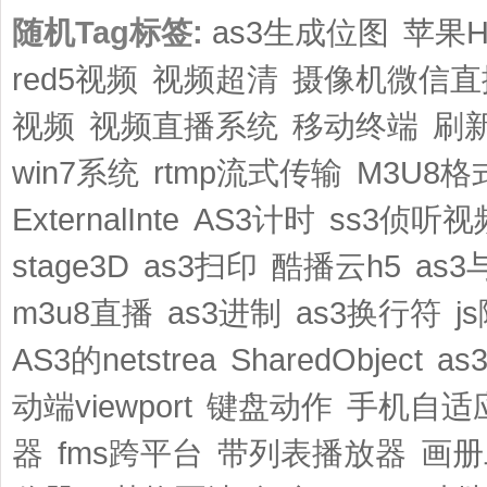
随机Tag标签:
as3生成位图
苹果H
red5视频
视频超清
摄像机微信直
视频
视频直播系统
移动终端
刷
win7系统
rtmp流式传输
M3U8格
ExternalInte
AS3计时
ss3侦听视
stage3D
as3扫印
酷播云h5
as3
m3u8直播
as3进制
as3换行符
j
AS3的netstrea
SharedObject
a
动端viewport
键盘动作
手机自适
器
fms跨平台
带列表播放器
画册