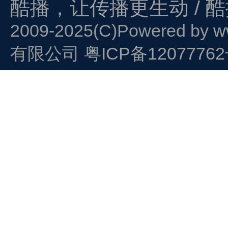
酷播，让传播更生动 / 
2009-2025(C)Powered by
w
有限公司
粤ICP备1207776